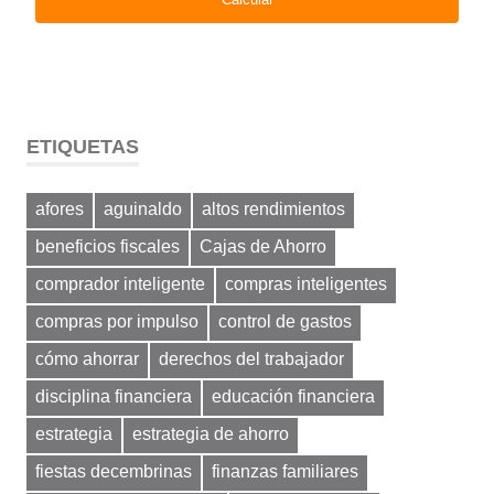
ETIQUETAS
afores
aguinaldo
altos rendimientos
beneficios fiscales
Cajas de Ahorro
comprador inteligente
compras inteligentes
compras por impulso
control de gastos
cómo ahorrar
derechos del trabajador
disciplina financiera
educación financiera
estrategia
estrategia de ahorro
fiestas decembrinas
finanzas familiares