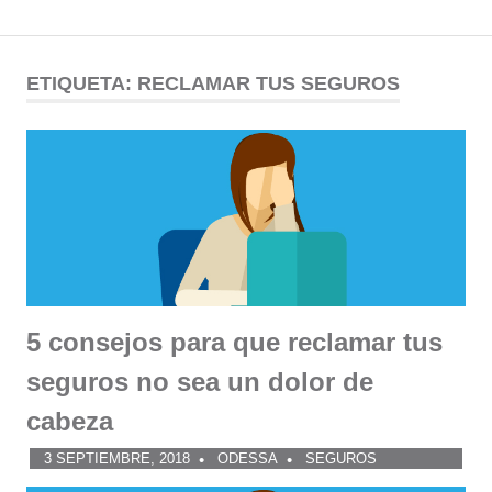
Comunidad
Saltar
al
ETIQUETA:
RECLAMAR TUS SEGUROS
ODESSA
contenido
5 consejos para que reclamar tus
seguros no sea un dolor de
cabeza
3 SEPTIEMBRE, 2018
ODESSA
SEGUROS