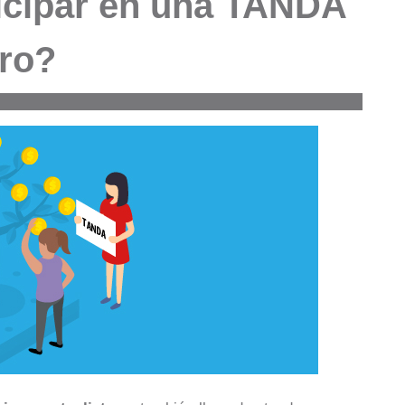
icipar en una TANDA
ro?