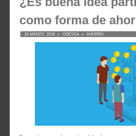
¿Es buena idea part
como forma de ahor
16 MARZO, 2018
ODESSA
AHORRO