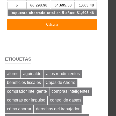
ETIQUETAS
afores
aguinaldo
altos rendimientos
beneficios fiscales
Cajas de Ahorro
comprador inteligente
compras inteligentes
compras por impulso
control de gastos
cómo ahorrar
derechos del trabajador