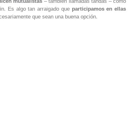
nicen mutualistas
– también llamadas tandas – como
in. Es algo tan arraigado que
participamos en ellas
ecesariamente que sean una buena opción.