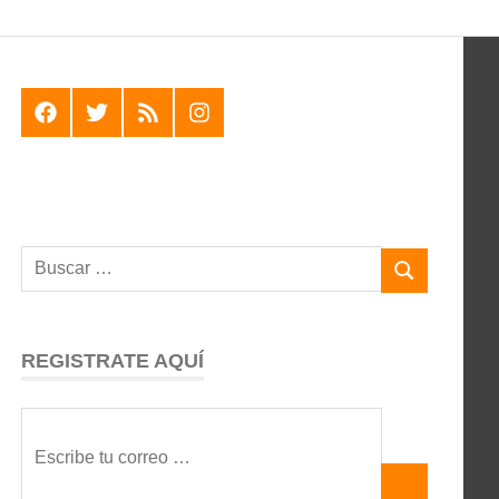
F
T
R
I
REGISTRATE AQUÍ