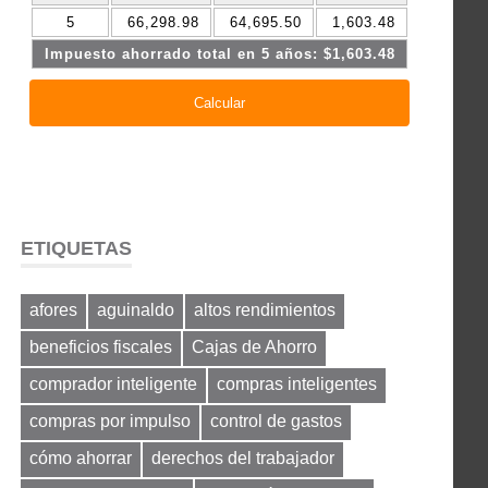
ETIQUETAS
afores
aguinaldo
altos rendimientos
beneficios fiscales
Cajas de Ahorro
comprador inteligente
compras inteligentes
compras por impulso
control de gastos
cómo ahorrar
derechos del trabajador