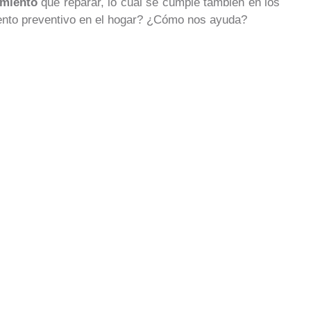
imiento
que reparar, lo cual se cumple también en los
iento preventivo en el hogar? ¿Cómo nos ayuda?