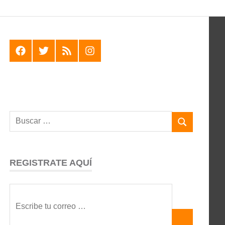
F
T
R
I
REGISTRATE AQUÍ