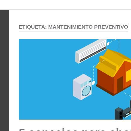
Comunidad
Saltar
al
ODESSA
contenido
ETIQUETA:
MANTENIMIENTO PREVENTIVO