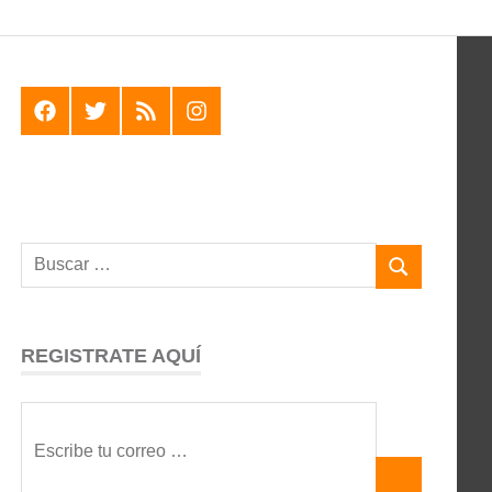
F
T
R
I
REGISTRATE AQUÍ