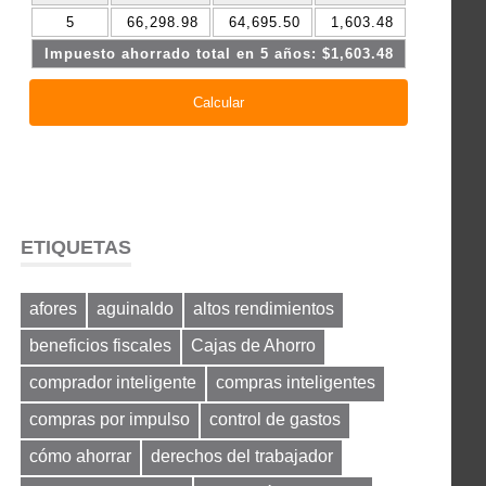
ETIQUETAS
afores
aguinaldo
altos rendimientos
beneficios fiscales
Cajas de Ahorro
comprador inteligente
compras inteligentes
compras por impulso
control de gastos
cómo ahorrar
derechos del trabajador