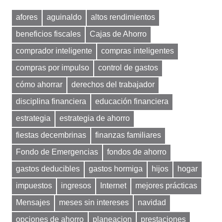
afores
aguinaldo
altos rendimientos
beneficios fiscales
Cajas de Ahorro
comprador inteligente
compras inteligentes
compras por impulso
control de gastos
cómo ahorrar
derechos del trabajador
disciplina financiera
educación financiera
estrategia
estrategia de ahorro
fiestas decembrinas
finanzas familiares
Fondo de Emergencias
fondos de ahorro
gastos deducibles
gastos hormiga
hijos
hogar
impuestos
ingresos
Internet
mejores prácticas
Mensajes
meses sin intereses
navidad
opciones de ahorro
planeacion
prestaciones