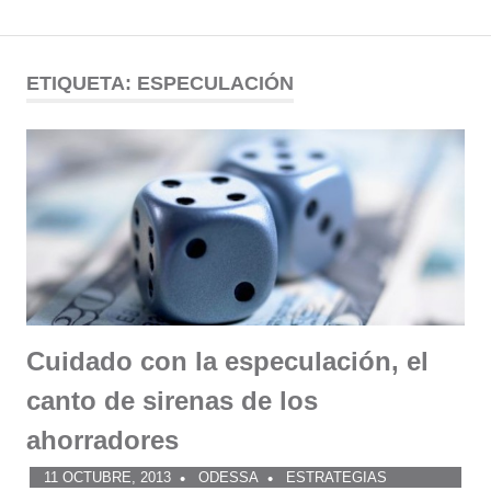
Comunidad
Saltar
al
ETIQUETA:
ESPECULACIÓN
ODESSA
contenido
Cuidado con la especulación, el
canto de sirenas de los
ahorradores
11 OCTUBRE, 2013
ODESSA
ESTRATEGIAS