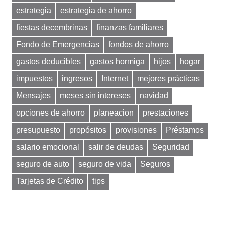
estrategia
estrategia de ahorro
fiestas decembrinas
finanzas familiares
Fondo de Emergencias
fondos de ahorro
gastos deducibles
gastos hormiga
hijos
hogar
impuestos
ingresos
Internet
mejores prácticas
Mensajes
meses sin intereses
navidad
opciones de ahorro
planeacion
prestaciones
presupuesto
propósitos
provisiones
Préstamos
salario emocional
salir de deudas
Seguridad
seguro de auto
seguro de vida
Seguros
Tarjetas de Crédito
tips