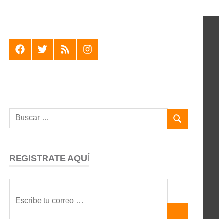
F
T
R
I
REGISTRATE AQUÍ