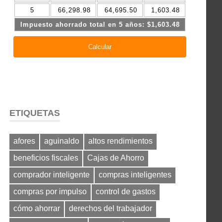
ETIQUETAS
afores
aguinaldo
altos rendimientos
beneficios fiscales
Cajas de Ahorro
comprador inteligente
compras inteligentes
compras por impulso
control de gastos
cómo ahorrar
derechos del trabajador