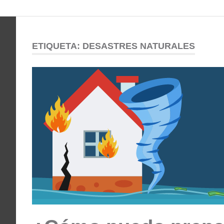
Comunidad
Saltar
al
ODESSA
contenido
ETIQUETA:
DESASTRES NATURALES