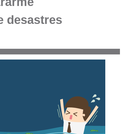
ararme
e desastres