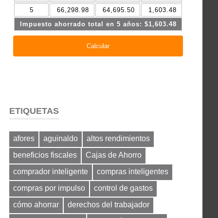
ETIQUETAS
afores
aguinaldo
altos rendimientos
beneficios fiscales
Cajas de Ahorro
comprador inteligente
compras inteligentes
compras por impulso
control de gastos
cómo ahorrar
derechos del trabajador