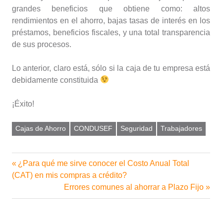
grandes beneficios que obtiene como: altos
rendimientos en el ahorro, bajas tasas de interés en los
préstamos, beneficios fiscales, y una total transparencia
de sus procesos.
Lo anterior, claro está, sólo si la caja de tu empresa está
debidamente constituida
¡Éxito!
Cajas de Ahorro
CONDUSEF
Seguridad
Trabajadores
Entrada
¿Para qué me sirve conocer el Costo Anual Total
Navegación
anterior:
(CAT) en mis compras a crédito?
de
Siguiente
Errores comunes al ahorrar a Plazo Fijo
entrada:
entradas