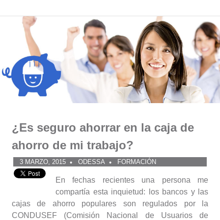
Comunidad
Saltar
al
ODESSA
contenido
¿Es seguro ahorrar en la caja de
ahorro de mi trabajo?
3 MARZO, 2015
ODESSA
FORMACIÓN
En fechas recientes una persona me
compartía esta inquietud: los bancos y las
cajas de ahorro populares son regulados por la
CONDUSEF (Comisión Nacional de Usuarios de